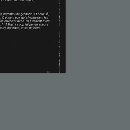
 de leur mémoire commune.
ons comme une grenade. Et ceux-là,
. C’étaient eux qui changeaient les
ls buvaient avec. Ils fumaient avec.
. […] Tout à coup j’ai pensé à leurs
eurs bouches, le fiel de cette