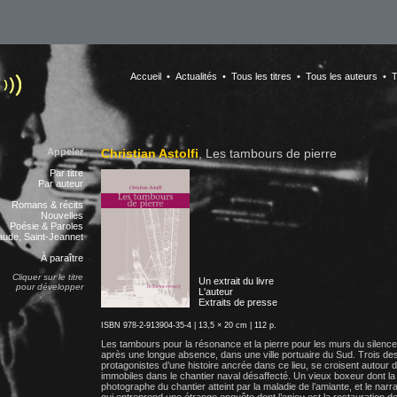
Accueil •
Actualités •
Tous les titres •
Tous les auteurs •
T
Appeler
Christian Astolfi
, Les tambours de pierre
Par titre
Par auteur
Romans & récits
Nouvelles
Poésie & Paroles
ude, Saint-Jeannet
À paraître
Cliquer sur le titre
Un extrait du livre
pour développer
L'auteur
Extraits de presse
ISBN 978-2-913904-35-4 | 13,5 × 20 cm | 112 p.
Les tambours pour la résonance et la pierre pour les murs du silence 
après une longue absence, dans une ville portuaire du Sud. Trois des
protagonistes d’une histoire ancrée dans ce lieu, se croisent autour 
immobiles dans le chantier naval désaffecté. Un vieux boxeur dont la
photographe du chantier atteint par la maladie de l’amiante, et le narra