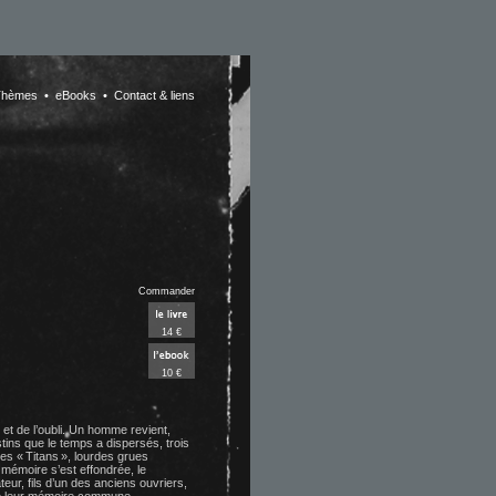
hèmes •
eBooks •
Contact & liens
Commander
14 €
10 €
et de l’oubli. Un homme revient,
tins que le temps a dispersés, trois
des « Titans », lourdes grues
 mémoire s’est effondrée, le
teur, fils d’un des anciens ouvriers,