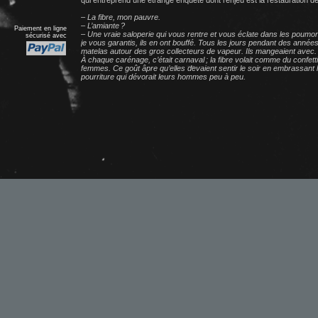
qui entreprend une étrange enquête dont l’enjeu est la restauration
– La fibre, mon pauvre.
– L’amiante ?
Paiement en ligne
– Une vraie saloperie qui vous rentre et vous éclate dans les poum
sécurisé avec
je vous garantis, ils en ont bouffé. Tous les jours pendant des années
matelas autour des gros collecteurs de vapeur. Ils mangeaient avec. I
À chaque carénage, c’était carnaval ; la fibre volait comme du confetti
femmes. Ce goût âpre qu’elles devaient sentir le soir en embrassant l
pourriture qui dévorait leurs hommes peu à peu.